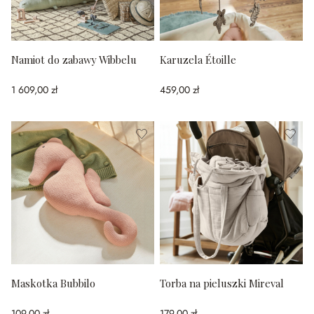
Namiot do zabawy Wibbelu
Karuzela Étoille
1 609,00 zł
459,00 zł
Maskotka Bubbilo
Torba na pieluszki Mireval
109,00 zł
179,00 zł