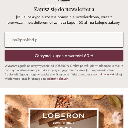
DLA CIEBIE
Zapisz się do newslettera
Jeśli subskrypcja została pomyślnie potwierdzona, wraz z
pierwszym newsletterem otrzymasz kupon 60 zł¹ na kolejne zakupy.
Adres e-mail
*
Otrzymaj kupon o wartości 60 zł
Wyrażam zgodę na otrzymywanie od LOBERON GmbH po zakupie wiadomości e mail z
prośbą o wystawienie opinii dotyczącej mojego zamówienia (np. za pośrednictwem
Trustpilot). Zgodę mogę w każdej chwili wycofać. Tutaj znajdziesz
warunki wysyłki
takiej
wiadomości oraz informacje na
ochrony danych
.