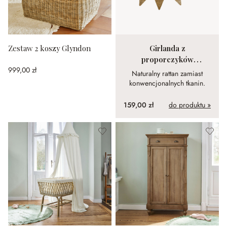
Zestaw 2 koszy Glyndon
Girlanda z
proporczyków
999,00 zł
Anglemont
Naturalny rattan zamiast
konwencjonalnych tkanin.
159,00 zł
do produktu »