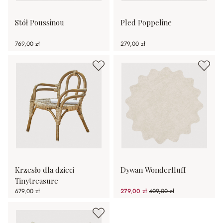
Stół Poussinou
Pled Poppeline
769,00 zł
279,00 zł
Krzesło dla dzieci
Dywan Wonderfluff
Tinytreasure
679,00 zł
279,00 zł
409,00 zł
(31.78%spared)