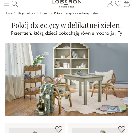
Masz p
Ko
Wróć do wątku głównego
Home
Shop-The-Look
Dzieci
Pokój dziecięcy w delikatnej zieleni
Pokój dziecięcy w delikatnej zieleni
Przestrzeń, którą dzieci pokochają równie mocno jak Ty