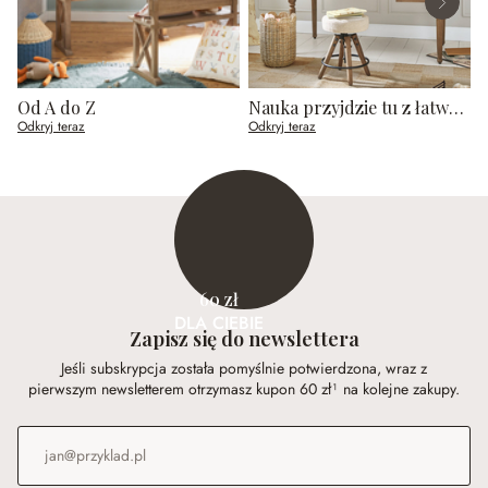
Od A do Z
Nauka przyjdzie tu z łatwością
Odkryj teraz
Odkryj teraz
O
60 zł
DLA CIEBIE
Zapisz się do newslettera
Jeśli subskrypcja została pomyślnie potwierdzona, wraz z
pierwszym newsletterem otrzymasz kupon 60 zł¹ na kolejne zakupy.
Adres e-mail
*