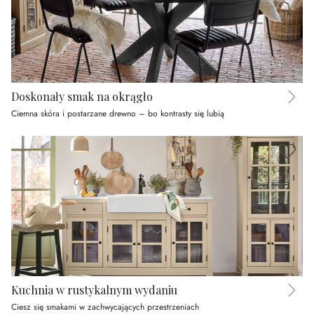
Doskonały smak na okrągło
Ciemna skóra i postarzane drewno – bo kontrasty się lubią
Kuchnia w rustykalnym wydaniu
Ciesz się smakami w zachwycających przestrzeniach