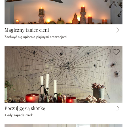
Magiczny taniec cieni
Zachwyć się upiornie pięknymi aranżacjami
Poczuj gęsią skórkę
Kiedy zapada mrok…