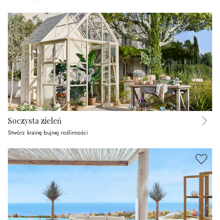
Soczysta zieleń
Stwórz krainę bujnej roślinności