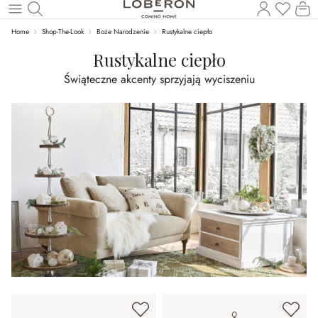
Masz p
Ko
Wróć do wątku głównego
Home
Shop-The-Look
Boże Narodzenie
Rustykalne ciepło
Rustykalne ciepło
Świąteczne akcenty sprzyjają wyciszeniu