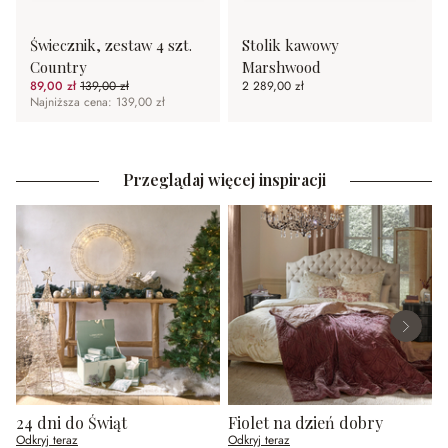
Świecznik, zestaw 4 szt.
Stolik kawowy
Country
Marshwood
89,00 zł
139,00 zł
2 289,00 zł
(35.97%spared)
Najniższa cena: 139,00 zł
Przeglądaj więcej inspiracji
24 dni do Świąt
Fiolet na dzień dobry
Odkryj teraz
Odkryj teraz
O