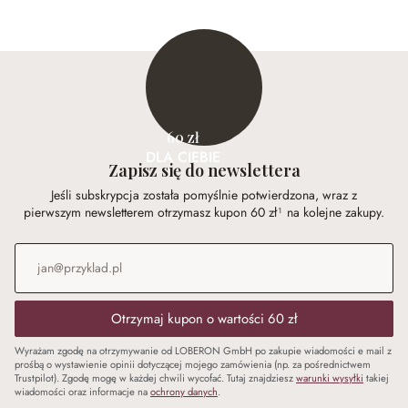
60 zł
DLA CIEBIE
Zapisz się do newslettera
Jeśli subskrypcja została pomyślnie potwierdzona, wraz z
pierwszym newsletterem otrzymasz kupon 60 zł¹ na kolejne zakupy.
Adres e-mail
*
Otrzymaj kupon o wartości 60 zł
Wyrażam zgodę na otrzymywanie od LOBERON GmbH po zakupie wiadomości e mail z
prośbą o wystawienie opinii dotyczącej mojego zamówienia (np. za pośrednictwem
Trustpilot). Zgodę mogę w każdej chwili wycofać. Tutaj znajdziesz
warunki wysyłki
takiej
wiadomości oraz informacje na
ochrony danych
.