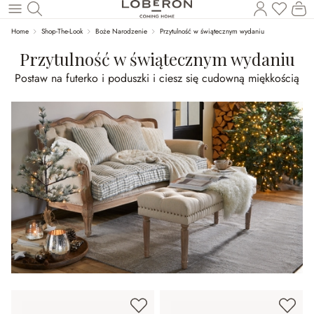
Masz p
Ko
Wróć do wątku głównego
Home
Shop-The-Look
Boże Narodzenie
Przytulność w świątecznym wydaniu
Przytulność w świątecznym wydaniu
Postaw na futerko i poduszki i ciesz się cudowną miękkością