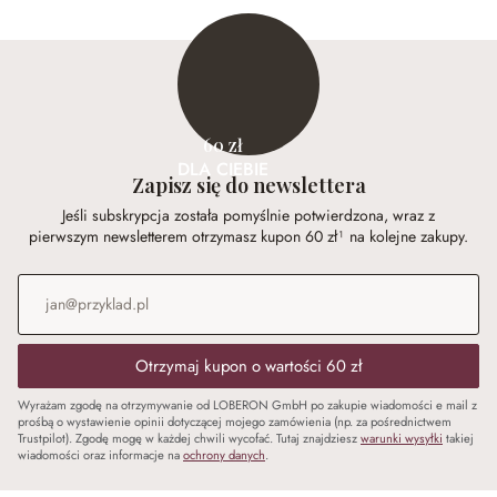
60 zł
DLA CIEBIE
Zapisz się do newslettera
Jeśli subskrypcja została pomyślnie potwierdzona, wraz z
pierwszym newsletterem otrzymasz kupon 60 zł¹ na kolejne zakupy.
Adres e-mail
*
Otrzymaj kupon o wartości 60 zł
Wyrażam zgodę na otrzymywanie od LOBERON GmbH po zakupie wiadomości e mail z
prośbą o wystawienie opinii dotyczącej mojego zamówienia (np. za pośrednictwem
Trustpilot). Zgodę mogę w każdej chwili wycofać. Tutaj znajdziesz
warunki wysyłki
takiej
wiadomości oraz informacje na
ochrony danych
.