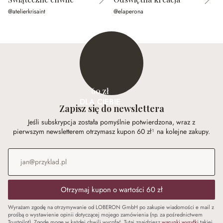
@atelierkrisaint
@elaperona
@
60 zł
DLA CIEBIE
Zapisz się do newslettera
Jeśli subskrypcja została pomyślnie potwierdzona, wraz z
pierwszym newsletterem otrzymasz kupon 60 zł¹ na kolejne zakupy.
Adres e-mail
*
Otrzymaj kupon o wartości 60 zł
Wyrażam zgodę na otrzymywanie od LOBERON GmbH po zakupie wiadomości e mail z
prośbą o wystawienie opinii dotyczącej mojego zamówienia (np. za pośrednictwem
Trustpilot). Zgodę mogę w każdej chwili wycofać. Tutaj znajdziesz
warunki wysyłki
takiej