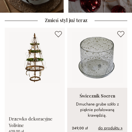
Zmień styl już teraz
Świecznik Soeren
Dmuchane grube szkło z
pięknie pofalowaną
krawędzią.
Drzewko dekoracyjne
Yolivine
do produktu »
249,00 zł
629,00 zł