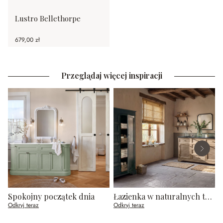
Lustro Bellethorpe
679,00 zł
Przeglądaj więcej inspiracji
Spokojny początek dnia
Łazienka w naturalnych tonach
Odkryj teraz
Odkryj teraz
O