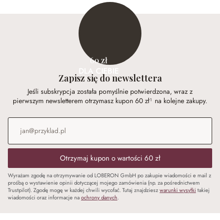
60 zł
DLA CIEBIE
Zapisz się do newslettera
Jeśli subskrypcja została pomyślnie potwierdzona, wraz z
pierwszym newsletterem otrzymasz kupon 60 zł¹ na kolejne zakupy.
Adres e-mail
*
Otrzymaj kupon o wartości 60 zł
Wyrażam zgodę na otrzymywanie od LOBERON GmbH po zakupie wiadomości e mail z
prośbą o wystawienie opinii dotyczącej mojego zamówienia (np. za pośrednictwem
Trustpilot). Zgodę mogę w każdej chwili wycofać. Tutaj znajdziesz
warunki wysyłki
takiej
wiadomości oraz informacje na
ochrony danych
.