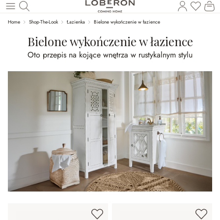
Masz p
Ko
Wróć do wątku głównego
Home
Shop-The-Look
Łazienka
Bielone wykończenie w łazience
Bielone wykończenie w łazience
Oto przepis na kojące wnętrza w rustykalnym stylu