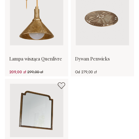
Lampa wisząca Quenlivre
Dywan Penwicks
209,00 zł
299,00 zł
Od
279,00 zł
(30.1%spared)