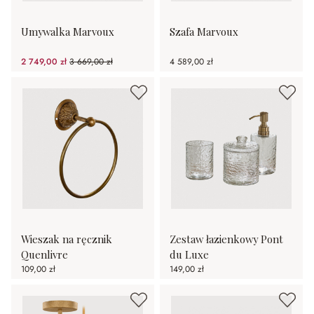
Umywalka Marvoux
Szafa Marvoux
2 749,00 zł
3 669,00 zł
4 589,00 zł
(25.07%spared)
Wieszak na ręcznik
Zestaw łazienkowy Pont
Quenlivre
du Luxe
109,00 zł
149,00 zł