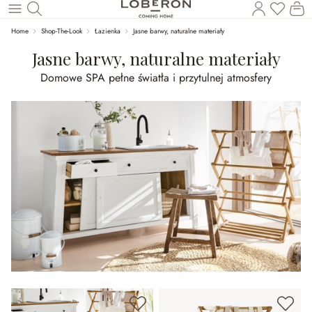
Masz p
Ko
Wróć do wątku głównego
Home
Shop-The-Look
Łazienka
Jasne barwy, naturalne materiały
Jasne barwy, naturalne materiały
Domowe SPA pełne światła i przytulnej atmosfery