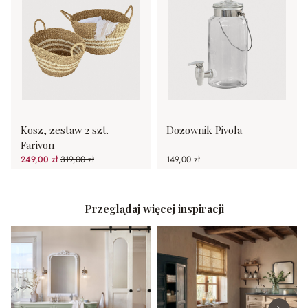
Kosz, zestaw 2 szt.
Dozownik Pivola
Farivon
249,00 zł
319,00 zł
149,00 zł
(21.94%spared)
Przeglądaj więcej inspiracji