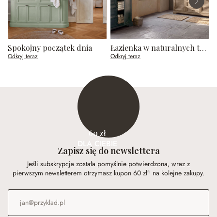
Spokojny początek dnia
Łazienka w naturalnych tonach
Odkryj teraz
Odkryj teraz
O
60 zł
DLA CIEBIE
Zapisz się do newslettera
Jeśli subskrypcja została pomyślnie potwierdzona, wraz z
pierwszym newsletterem otrzymasz kupon 60 zł¹ na kolejne zakupy.
Adres e-mail
*