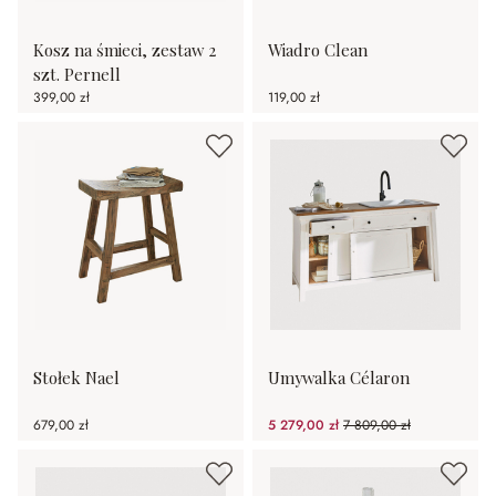
Kosz na śmieci, zestaw 2
Wiadro Clean
szt. Pernell
399,00 zł
119,00 zł
Stołek Nael
Umywalka Célaron
679,00 zł
5 279,00 zł
7 809,00 zł
(32.4%spared)