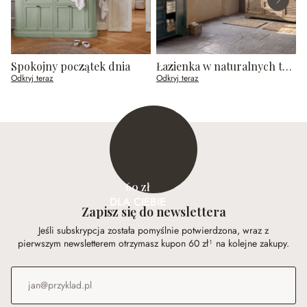
Spokojny początek dnia
Łazienka w naturalnych tonach
Odkryj teraz
Odkryj teraz
O
60 zł
DLA CIEBIE
Zapisz się do newslettera
Jeśli subskrypcja została pomyślnie potwierdzona, wraz z
pierwszym newsletterem otrzymasz kupon 60 zł¹ na kolejne zakupy.
Adres e-mail
*