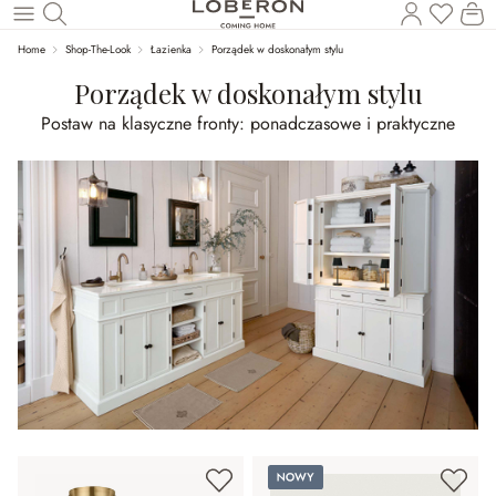
Masz p
Ko
Wróć do wątku głównego
Home
Shop-The-Look
Łazienka
Porządek w doskonałym stylu
Porządek w doskonałym stylu
Postaw na klasyczne fronty: ponadczasowe i praktyczne
Nowy