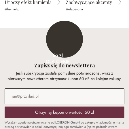
Uroczy efekt kamienia
Zachwycające akcenty
@hejmelig
@elaperona
@
60 zł
DLA CIEBIE
Zapisz się do newslettera
Jeśli subskrypcja została pomyślnie potwierdzona, wraz z
pierwszym newsletterem otrzymasz kupon 60 zł¹ na kolejne zakupy.
Adres e-mail
*
Otrzymaj kupon o wartości 60 zł
Wyrażam zgodę na otrzymywanie od LOBERON GmbH po zakupie wiadomości e mail z
prośbą o wystawienie opinii dotyczącej mojego zamówienia (np. za pośrednictwem