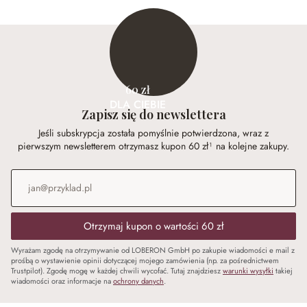
60 zł
DLA CIEBIE
Zapisz się do newslettera
Jeśli subskrypcja została pomyślnie potwierdzona, wraz z
pierwszym newsletterem otrzymasz kupon 60 zł¹ na kolejne zakupy.
Adres e-mail
*
Otrzymaj kupon o wartości 60 zł
Wyrażam zgodę na otrzymywanie od LOBERON GmbH po zakupie wiadomości e mail z
prośbą o wystawienie opinii dotyczącej mojego zamówienia (np. za pośrednictwem
Trustpilot). Zgodę mogę w każdej chwili wycofać. Tutaj znajdziesz
warunki wysyłki
takiej
wiadomości oraz informacje na
ochrony danych
.