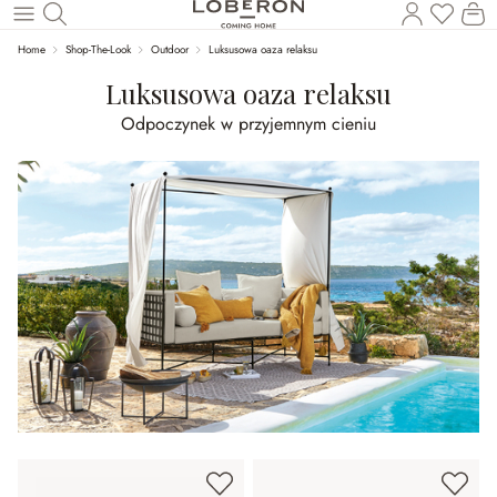
Masz p
Ko
Wróć do wątku głównego
Home
Shop-The-Look
Outdoor
Luksusowa oaza relaksu
Luksusowa oaza relaksu
Odpoczynek w przyjemnym cieniu