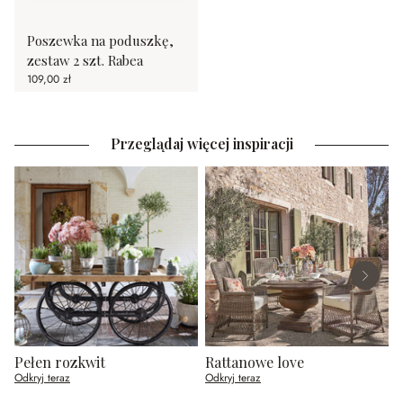
Poszewka na poduszkę,
zestaw 2 szt. Rabea
109,00 zł
Przeglądaj więcej inspiracji
Pełen rozkwit
Rattanowe love
Z
Odkryj teraz
Odkryj teraz
O