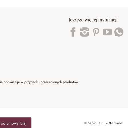
Jeszcze więcej inspiracji
Trustpilot
 nie obowiazije w przypadku przecenionych produktów.
 od umowy tutaj
© 2026 LOBERON GmbH