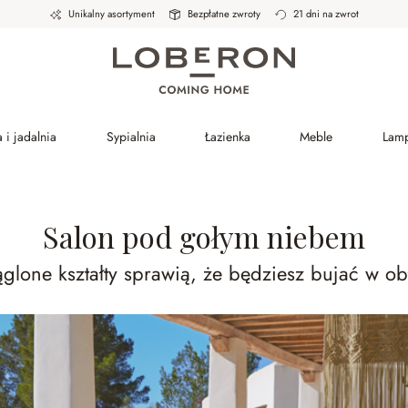
Unikalny asortyment
Bezpłatne zwroty
21 dni na zwrot
 i jadalnia
Sypialnia
Łazienka
Meble
Lam
Salon pod gołym niebem
glone kształty sprawią, że będziesz bujać w o