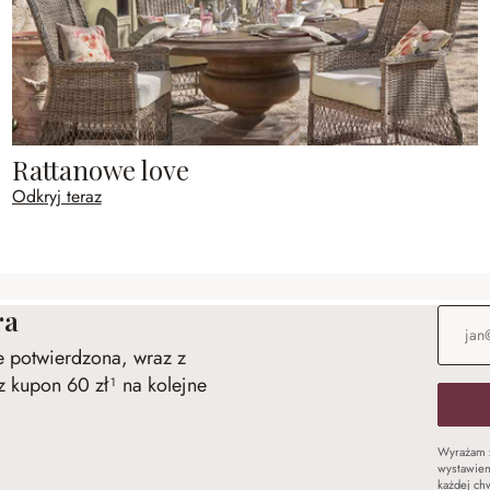
Rattanowe love
Odkryj teraz
ra
Adres e
ie potwierdzona, wraz z
 kupon 60 zł¹ na kolejne
Wyrażam 
wystawien
każdej chw