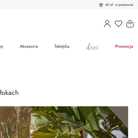
60 zł¹ w prezencie
Masz pro
Ko
dzieci
py
Akcesoria
Tekstylia
Promocja
błokach