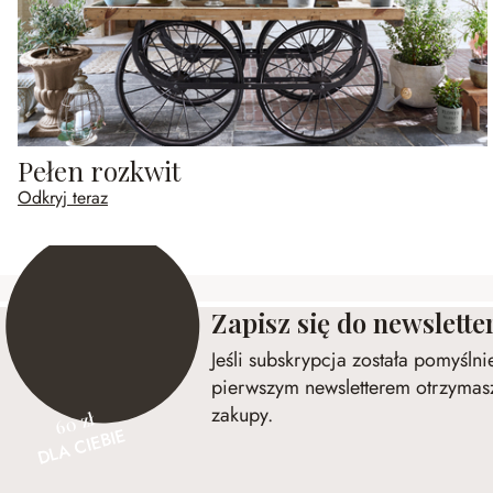
Pełen rozkwit
Odkryj teraz
Zapisz się do newslette
Jeśli subskrypcja została pomyśln
pierwszym newsletterem otrzymasz
zakupy.
60 zł
DLA CIEBIE