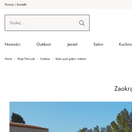
Pomoc i kontakt
ć do wątku głównego
Przejdź do wyszukiwania
Przejdź do głównej nawigacji
Nowości
Outdoor
Jesień
Salon
Kuchnia
Home
Shop-The-Look
Outdoor
Salon pod gołym niebem
Zaokrą