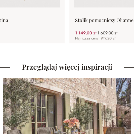
pina
Stolik pomocniczy Olianne
1 149,00 zł
1 609,00 zł
(28.59%spared)
Najniższa cena: 919,20 zł
Przeglądaj więcej inspiracji