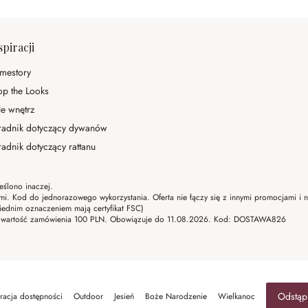
spiracji
mestory
op the Looks
le wnętrz
radnik dotyczący dywanów
adnik dotyczący rattanu
eślono inaczej.
ami. Kod do jednorazowego wykorzystania. Oferta nie łączy się z innymi promocjami i
ednim oznaczeniem mają certyfikat FSC)
lna wartość zamówienia 100 PLN. Obowiązuje do 11.08.2026. Kod: DOSTAWA826
Odstąp
racja dostępności
Outdoor
Jesień
Boże Narodzenie
Wielkanoc