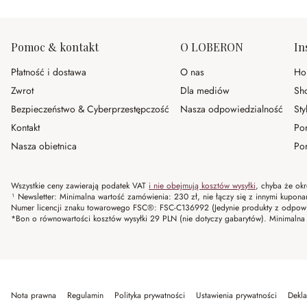
Pomoc & kontakt
O LOBERON
In
Płatność i dostawa
O nas
Ho
Zwrot
Dla mediów
Sh
Bezpieczeństwo & Cyberprzestępczość
Nasza odpowiedzialność
Sty
Kontakt
Po
Nasza obietnica
Por
Wszystkie ceny zawierają podatek VAT
i nie obejmują kosztów wysyłki
, chyba że okr
¹ Newsletter: Minimalna wartość zamówienia: 230 zł, nie łączy się z innymi kupon
Numer licencji znaku towarowego FSC®: FSC-C136992 (Jedynie produkty z odpowi
*Bon o równowartości kosztów wysyłki 29 PLN (nie dotyczy gabarytów). Minima
Nota prawna
Regulamin
Polityka prywatności
Ustawienia prywatności
Dekla