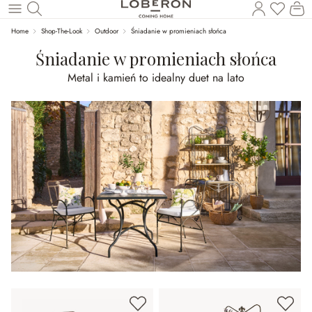
Masz p
Ko
Wróć do wątku głównego
Home
Shop-The-Look
Outdoor
Śniadanie w promieniach słońca
Śniadanie w promieniach słońca
Metal i kamień to idealny duet na lato