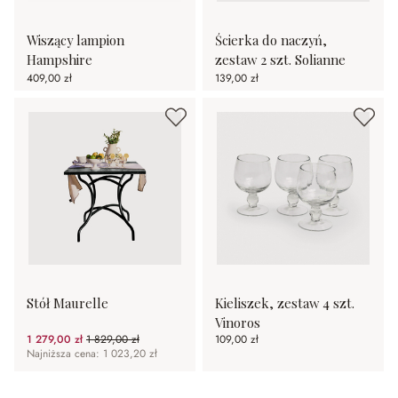
Wiszący lampion
Ścierka do naczyń,
Hampshire
zestaw 2 szt. Solianne
409,00 zł
139,00 zł
Stół Maurelle
Kieliszek, zestaw 4 szt.
Vinoros
1 279,00 zł
1 829,00 zł
109,00 zł
(30.07%spared)
Najniższa cena: 1 023,20 zł