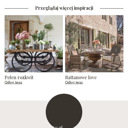
Przeglądaj więcej inspiracji
Pełen rozkwit
Rattanowe love
Z
Odkryj teraz
Odkryj teraz
O
60 zł