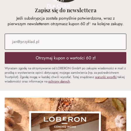
DLA CIEBIE
Zapisz się do newslettera
Jeśli subskrypcja została pomyślnie potwierdzona, wraz z
pierwszym newsletterem otrzymasz kupon 60 zł¹ na kolejne zakupy.
Adres e-mail
*
Otrzymaj kupon o wartości 60 zł
Wyrażam zgodę na otrzymywanie od LOBERON GmbH po zakupie wiadomości e mail z
prośbą o wystawienie opinii dotyczącej mojego zamówienia (np. za pośrednictwem
Trustpilot). Zgodę mogę w każdej chwili wycofać. Tutaj znajdziesz
warunki wysyłki
takiej
wiadomości oraz informacje na
ochrony danych
.