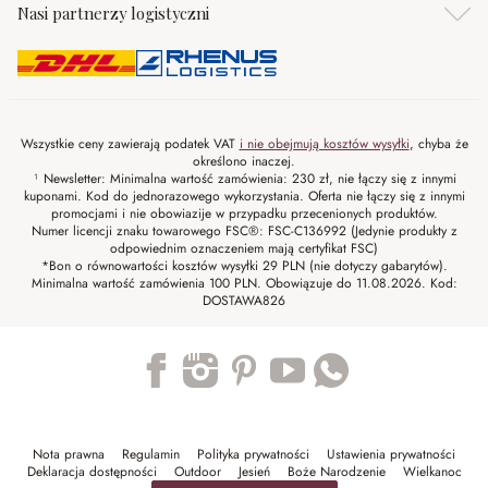
Nasi partnerzy logistyczni
Wszystkie ceny zawierają podatek VAT
i nie obejmują kosztów wysyłki
, chyba że
określono inaczej.
¹ Newsletter: Minimalna wartość zamówienia: 230 zł, nie łączy się z innymi
kuponami. Kod do jednorazowego wykorzystania. Oferta nie łączy się z innymi
promocjami i nie obowiazije w przypadku przecenionych produktów.
Numer licencji znaku towarowego FSC®: FSC-C136992 (Jedynie produkty z
odpowiednim oznaczeniem mają certyfikat FSC)
*Bon o równowartości kosztów wysyłki 29 PLN (nie dotyczy gabarytów).
Minimalna wartość zamówienia 100 PLN. Obowiązuje do 11.08.2026. Kod:
DOSTAWA826
Trustpilot
Nota prawna
Regulamin
Polityka prywatności
Ustawienia prywatności
Deklaracja dostępności
Outdoor
Jesień
Boże Narodzenie
Wielkanoc