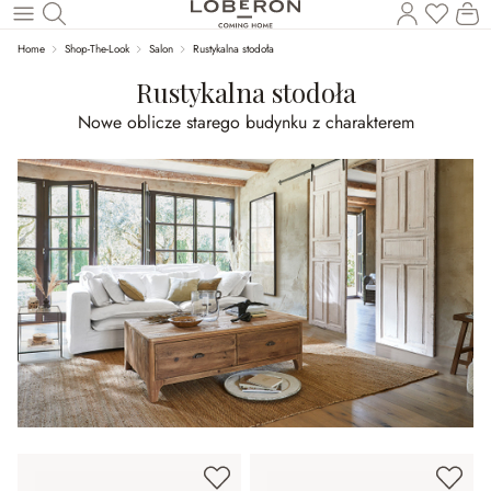
Masz p
Ko
Wróć do wątku głównego
Home
Shop-The-Look
Salon
Rustykalna stodoła
Rustykalna stodoła
Nowe oblicze starego budynku z charakterem