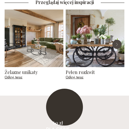
Przeglądaj więcej inspiracji
Żelazne unikaty
Pełen rozkwit
P
Odkryj teraz
Odkryj teraz
O
60 zł