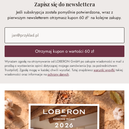
DLA CIEBIE
Zapisz się do newslettera
Jeśli subskrypcja została pomyślnie potwierdzona, wraz z
pierwszym newsletterem otrzymasz kupon 60 zł¹ na kolejne zakupy.
Adres e-mail
*
Otrzymaj kupon o wartości 60 zł
Wyrażam zgodę na otrzymywanie od LOBERON GmbH po zakupie wiadomości e mail z
prośbą o wystawienie opinii dotyczącej mojego zamówienia (np. za pośrednictwem
Trustpilot). Zgodę mogę w każdej chwili wycofać. Tutaj znajdziesz
warunki wysyłki
takiej
wiadomości oraz informacje na
ochrony danych
.