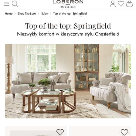
Masz p
Ko
Wróć do wątku głównego
Home
Shop-The-Look
Salon
Top of the top: Springfield
Top of the top: Springfield
Niezwykły komfort w klasycznym stylu Chesterfield