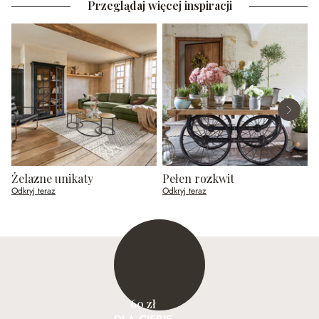
Przeglądaj więcej inspiracji
Żelazne unikaty
Pełen rozkwit
P
Odkryj teraz
Odkryj teraz
O
60 zł