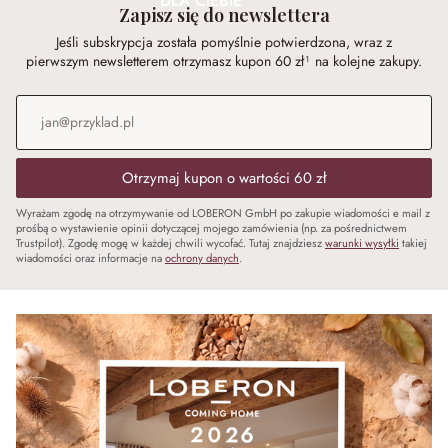
DLA CIEBIE
Zapisz się do newslettera
Jeśli subskrypcja została pomyślnie potwierdzona, wraz z
pierwszym newsletterem otrzymasz kupon 60 zł¹ na kolejne zakupy.
Adres e-mail
*
Otrzymaj kupon o wartości 60 zł
Wyrażam zgodę na otrzymywanie od LOBERON GmbH po zakupie wiadomości e mail z
prośbą o wystawienie opinii dotyczącej mojego zamówienia (np. za pośrednictwem
Trustpilot). Zgodę mogę w każdej chwili wycofać. Tutaj znajdziesz
warunki wysyłki
takiej
wiadomości oraz informacje na
ochrony danych
.