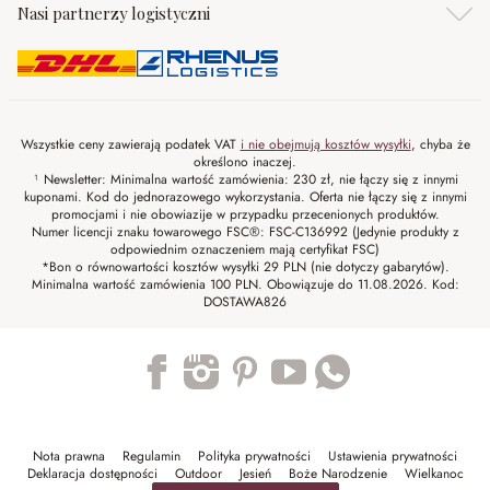
Nasi partnerzy logistyczni
Wszystkie ceny zawierają podatek VAT
i nie obejmują kosztów wysyłki
, chyba że
określono inaczej.
¹ Newsletter: Minimalna wartość zamówienia: 230 zł, nie łączy się z innymi
kuponami. Kod do jednorazowego wykorzystania. Oferta nie łączy się z innymi
promocjami i nie obowiazije w przypadku przecenionych produktów.
Numer licencji znaku towarowego FSC®: FSC-C136992 (Jedynie produkty z
odpowiednim oznaczeniem mają certyfikat FSC)
*Bon o równowartości kosztów wysyłki 29 PLN (nie dotyczy gabarytów).
Minimalna wartość zamówienia 100 PLN. Obowiązuje do 11.08.2026. Kod:
DOSTAWA826
Trustpilot
Nota prawna
Regulamin
Polityka prywatności
Ustawienia prywatności
Deklaracja dostępności
Outdoor
Jesień
Boże Narodzenie
Wielkanoc