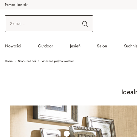
Pomoc i kontakt
ć do wątku głównego
Przejdź do wyszukiwania
Przejdź do głównej nawigacji
Nowości
Outdoor
Jesień
Salon
Kuchnia
Home
Shop-The-Look
Wieczne piękno kwiatów
Ideal