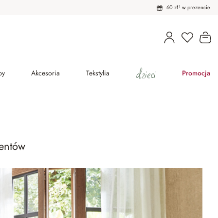
60 zł¹ w prezencie
Masz pro
Ko
dzieci
py
Akcesoria
Tekstylia
Promocja
centów