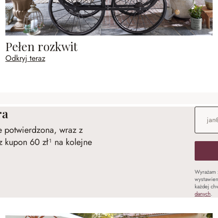
Pełen rozkwit
Odkryj teraz
ra
Adres e
ie potwierdzona, wraz z
 kupon 60 zł¹ na kolejne
Wyrażam 
wystawien
każdej chw
danych
.