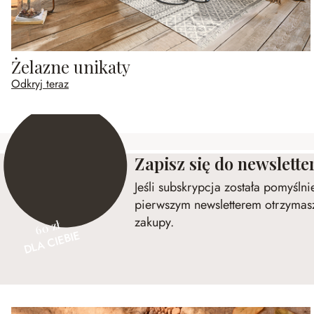
Żelazne unikaty
Odkryj teraz
Zapisz się do newslette
Jeśli subskrypcja została pomyśln
pierwszym newsletterem otrzymasz
zakupy.
60 zł
DLA CIEBIE