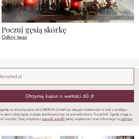
Poczuj gęsią skórkę
Odkryj teraz
-mail
*
Otrzymaj kupon o wartości 60 zł
zgodę na otrzymywanie od LOBERON GmbH po zakupie wiadomości e mail z prośbą o
ie opinii dotyczącej mojego zamówienia (np. za pośrednictwem Trustpilot). Zgodę mogę w
ili wycofać. Tutaj znajdziesz
warunki wysyłki
takiej wiadomości oraz informacje na
ochrony