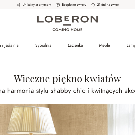
Unikalny asortyment
Bezpłatne zwroty
21 dni na zwrot
 i jadalnia
Sypialnia
Łazienka
Meble
Lam
Wieczne piękno kwiatów
na harmonia stylu shabby chic i kwitnących ak