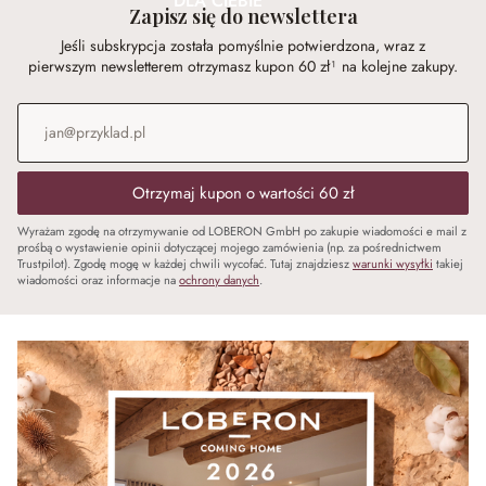
DLA CIEBIE
Zapisz się do newslettera
Jeśli subskrypcja została pomyślnie potwierdzona, wraz z
pierwszym newsletterem otrzymasz kupon 60 zł¹ na kolejne zakupy.
Adres e-mail
*
Otrzymaj kupon o wartości 60 zł
Wyrażam zgodę na otrzymywanie od LOBERON GmbH po zakupie wiadomości e mail z
prośbą o wystawienie opinii dotyczącej mojego zamówienia (np. za pośrednictwem
Trustpilot). Zgodę mogę w każdej chwili wycofać. Tutaj znajdziesz
warunki wysyłki
takiej
wiadomości oraz informacje na
ochrony danych
.