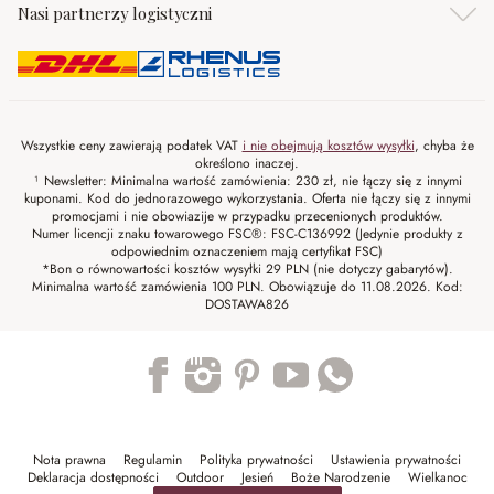
Nasi partnerzy logistyczni
Wszystkie ceny zawierają podatek VAT
i nie obejmują kosztów wysyłki
, chyba że
określono inaczej.
¹ Newsletter: Minimalna wartość zamówienia: 230 zł, nie łączy się z innymi
kuponami. Kod do jednorazowego wykorzystania. Oferta nie łączy się z innymi
promocjami i nie obowiazije w przypadku przecenionych produktów.
Numer licencji znaku towarowego FSC®: FSC-C136992 (Jedynie produkty z
odpowiednim oznaczeniem mają certyfikat FSC)
*Bon o równowartości kosztów wysyłki 29 PLN (nie dotyczy gabarytów).
Minimalna wartość zamówienia 100 PLN. Obowiązuje do 11.08.2026. Kod:
DOSTAWA826
Trustpilot
Nota prawna
Regulamin
Polityka prywatności
Ustawienia prywatności
Deklaracja dostępności
Outdoor
Jesień
Boże Narodzenie
Wielkanoc