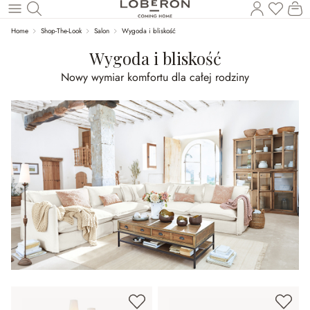
Masz p
Ko
Wróć do wątku głównego
Home
Shop-The-Look
Salon
Wygoda i bliskość
Wygoda i bliskość
Nowy wymiar komfortu dla całej rodziny