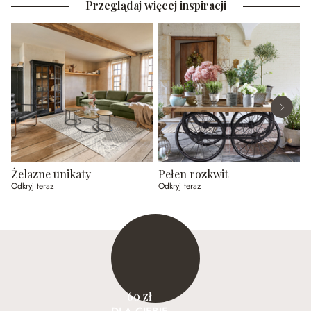
Przeglądaj więcej inspiracji
Żelazne unikaty
Pełen rozkwit
P
Odkryj teraz
Odkryj teraz
O
60 zł